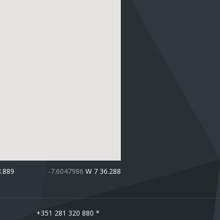
8.889
-7.6047986
W 7 36.288
+351 281 320 880 *