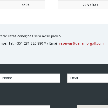
459€
20 Voltas
lterar estas condições sem aviso prévio.
-nos
. Tel: +351 281 320 880 * / Email:
reservas@benamorgolf.com
Nome
Email