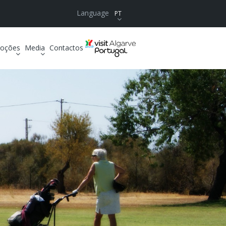
Language
PT
oções
Media
Contactos