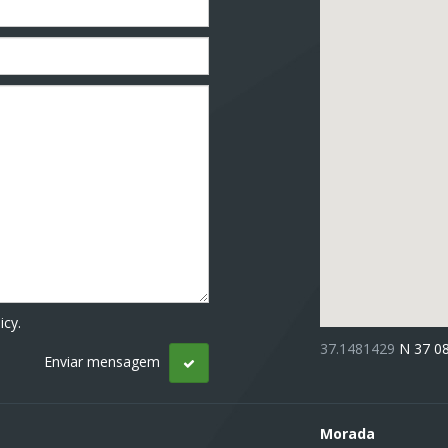
icy.
37.1481429
N 37 0
Morada