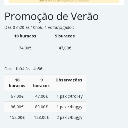
Promoção de Verão
Das 07h20 às 10h56, 1 volta/jogador:
18 buracos
9 buracos
74,00€
47,00€
Das 11h04 às 14h56:
18
9
Observações
buracos
buracos
67,00€
47,00€
1 pax c/trolley
96,00€
80,00€
1 pax c/buggy
152,00€
128,00€
2 pax c/buggy