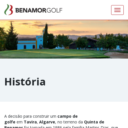
Toggl
navig
História
A decisão para construir um
campo de
golfe
em
Tavira
,
Algarve
, no terreno da
Quinta de
Benamor
foi tomada em 1986 pela família Martins Dias, que