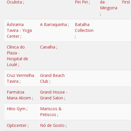
Oculista
;
Piri Piri
;
da
First
Mingorra
;
Áshrama
A Barraquinha
;
Batalha
Tavira - Yoga
Collection
Center
;
;
Clínica do
Canalha
;
Plaza -
Hospital de
Loulé
;
Cruz Vermelha
Grand Beach
Tavira
;
Club
;
Farmácia
Grand House -
Maria Aboim
;
Grand Salon
;
Hitio Gym
;
Mariscos &
Petiscos
;
Opticenter
;
Nó de Gosto
;