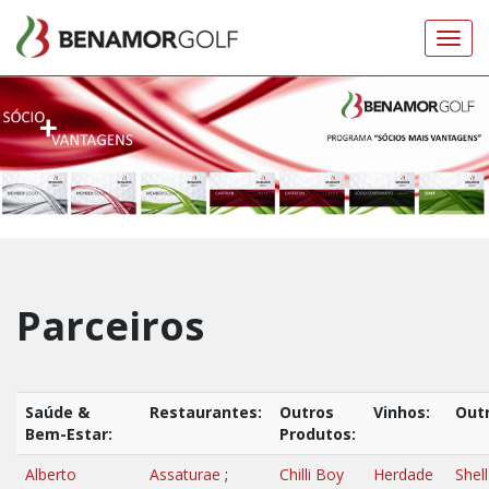
Toggl
navig
Parceiros
Saúde &
Restaurantes:
Outros
Vinhos:
Outr
Bem-Estar:
Produtos:
Alberto
Assaturae
;
Chilli Boy
Herdade
Shell