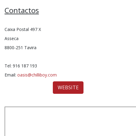
Contactos
Caixa Postal 497 X
Asseca
8800-251 Tavira
Tel: 916 187 193
Email:
oasis@chilliboy.com
WEBSITE