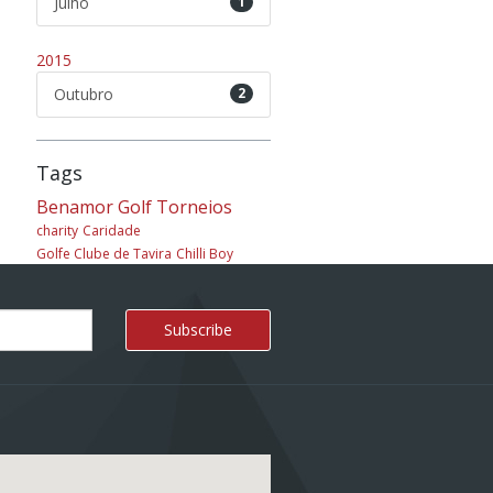
Julho
1
2015
Outubro
2
Tags
Benamor Golf
Torneios
charity
Caridade
Golfe Clube de Tavira
Chilli Boy