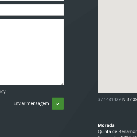
icy.
37.1481429
N 37 0
Morada
Quinta de Benamor